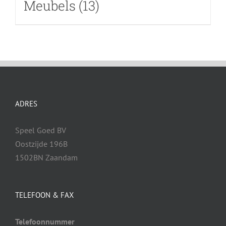
Meubels
(13)
ADRES
Speel Goed BV
Oostzijde 196B
1502BN Zaandam
TELEFOON & FAX
Telefoonnummer