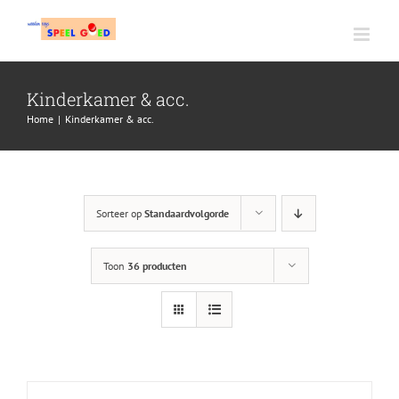
Ga
naar
inhoud
Kinderkamer & acc.
Home
|
Kinderkamer & acc.
Sorteer op
Standaardvolgorde
Toon
36 producten