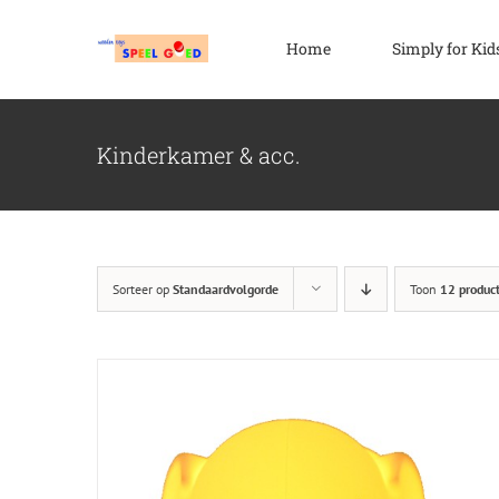
Ga
naar
Home
Simply for Kid
inhoud
Kinderkamer & acc.
Sorteer op
Standaardvolgorde
Toon
12 produc