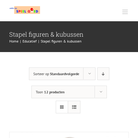
Ga
naar
inhoud
Stapel figuren & kubussen
Home
|
Educatief
|
Stapel figuren & kubussen
Sorteer op
Standaardvolgorde
Toon
12 producten