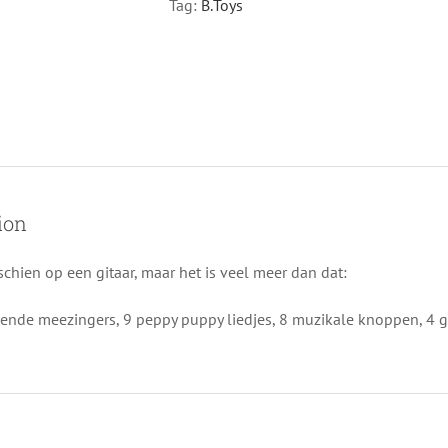
Tag:
B.Toys
ion
sschien op een gitaar, maar het is veel meer dan dat:
lende meezingers, 9 peppy puppy liedjes, 8 muzikale knoppen, 4 gi