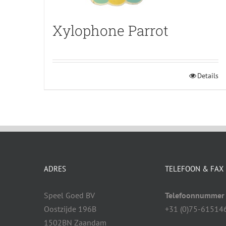
Xylophone Parrot
Details
ADRES
TELEFOON & FAX
Speel Goed BV
Telefoonnummer
Oostzijde 196B
+31 (0)75-61514
1502BN Zaandam