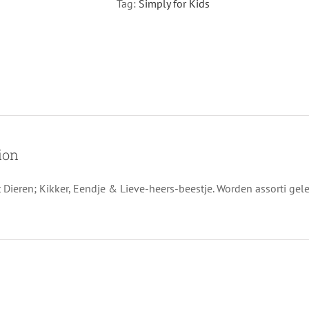
Tag:
Simply for Kids
ion
 Dieren; Kikker, Eendje & Lieve-heers-beestje. Worden assorti gele