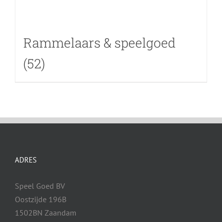
Rammelaars & speelgoed
(52)
ADRES
Speel Goed BV
Oostzijde 196B
1502BN Zaandam