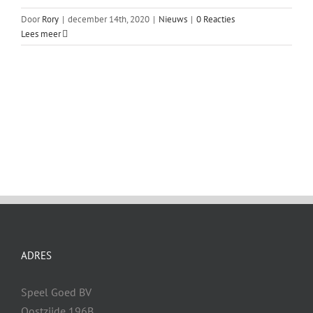
Door
Rory
|
december 14th, 2020
|
Nieuws
|
0 Reacties
Lees meer
ADRES
Speel Goed BV
Oostzijde 196B