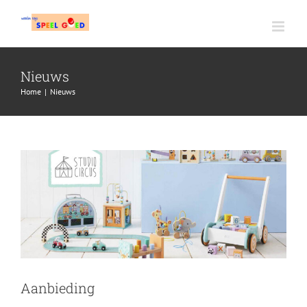
Ga
naar
inhoud
Nieuws
Home
|
Nieuws
Aanbieding
Nieuws
Aanbieding