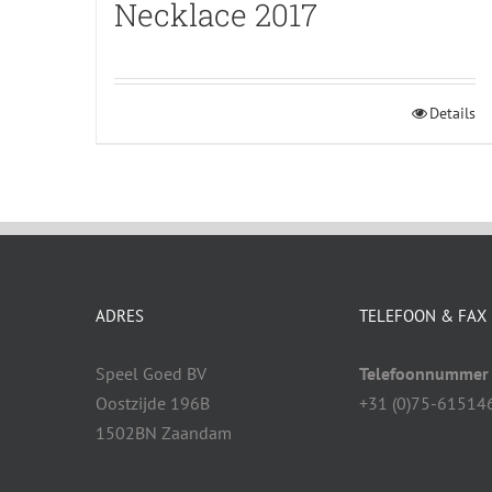
Necklace 2017
Details
ADRES
TELEFOON & FAX
Speel Goed BV
Telefoonnummer
Oostzijde 196B
+31 (0)75-61514
1502BN Zaandam