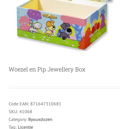
Woezel en Pip Jewellery Box
Code EAN:
871647310681
SKU:
41068
Category:
Byouxdozen
Tag:
Licentie