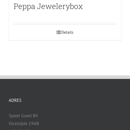
Peppa Jewelerybox
Details
ADRES
Speel Goed BV
Oostzijde 196B