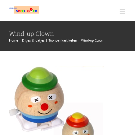
Ga
naar
inhoud
Wind-up Clown
Home
|
Ditjes & datjes
|
Toonbankartikelen
|
Wind-up Clown