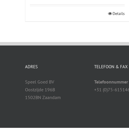
Details
ADRES
TELEFOON & FAX
Speel Goed BV
Telefoonnummer
Oostzijde 196B
+31 (0)75-61514
1502BN Zaandam