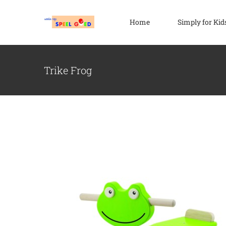
Ga
naar
Home
Simply for Kid
inhoud
Trike Frog