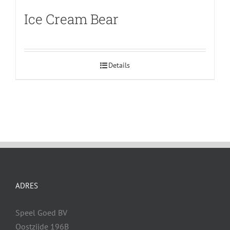
Ice Cream Bear
Details
ADRES
Speel Goed BV
Oostzijde 196B