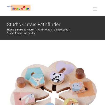
Ga
naar
inhoud
Studio Circus Pathfinder
Home
|
Baby & Peuter
|
Rammelaars & speelgoed
|
Studio Circus Pathfinder