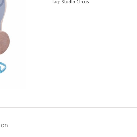
Tag:
Studio Circus
ion