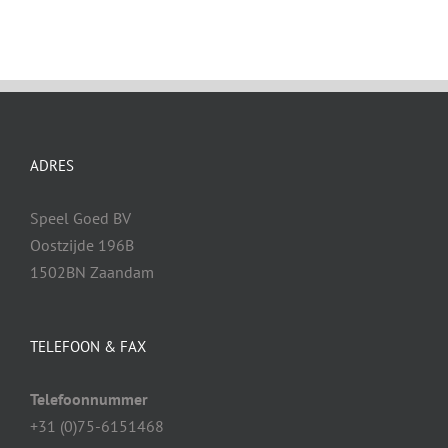
ADRES
Speel Goed BV
Oostzijde 196B
1502BN Zaandam
TELEFOON & FAX
Telefoonnummer
+31 (0)75-6151468