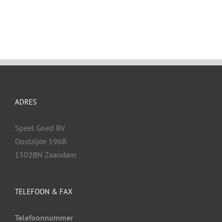
ADRES
Speel Goed BV
Oostzijde 196B
1502BN Zaandam
TELEFOON & FAX
Telefoonnummer