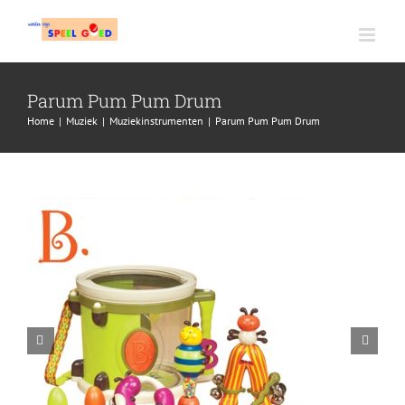
Ga
naar
inhoud
Parum Pum Pum Drum
Home
|
Muziek
|
Muziekinstrumenten
|
Parum Pum Pum Drum

