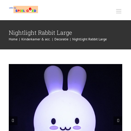
Ga
naar
inhoud
Nightlight Rabbit Large
Home
|
Kinderkamer & acc.
|
Decoratie
|
Nightlight Rabbit Large

