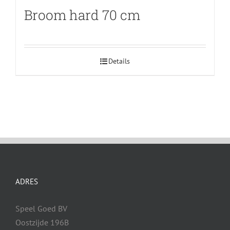
Broom hard 70 cm
Details
ADRES
Speel Goed BV
Oostzijde 196B