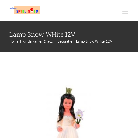
Ga
naar
inhoud
Lamp Snow WHite 12V
Home
|
Kinderkamer & acc.
|
Decoratie
|
Lamp Snow WHite 12V