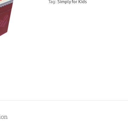
Tag:
Simply for Kids
ion