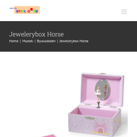
Ga
naar
inhoud
Jewelerybox Horse
Home
|
Muziek
|
Byouxdozen
|
Jewelerybox Horse