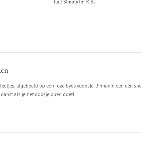
Tag:
Simply for Kids
ion
feetjes, afgebeeld op een roze byouxdoosje. Binnenin een een snoez
d danst als je het doosje open doet!