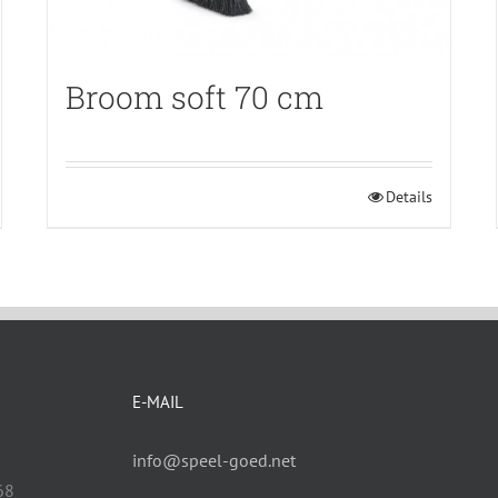
Broom soft 70 cm
Details
E-MAIL
info@speel-goed.net
68