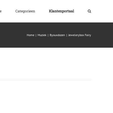
e
Categorieen
Klantenportaal
Home
|
Muziek
|
Byouxdozen
|
Jewelerybox Fairy