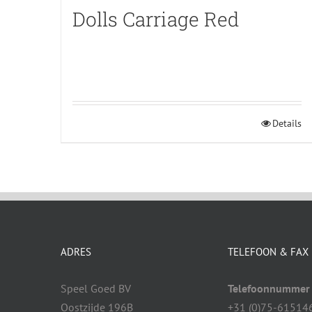
Dolls Carriage Red
Details
ADRES
TELEFOON & FAX
Speel Goed BV
Telefoonnummer
Oostzijde 196B
+31 (0)75-61514