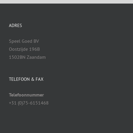
ADRES
Speel Goed BV
Oostzijde 196B
1502BN Zaandam
TELEFOON & FAX
Telefoonnummer
+31 (0)75-6151468