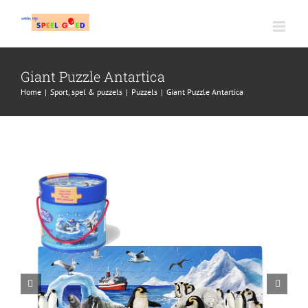
Ga
naar
inhoud
Giant Puzzle Antartica
Home
|
Sport, spel & puzzels
|
Puzzels
|
Giant Puzzle Antartica

