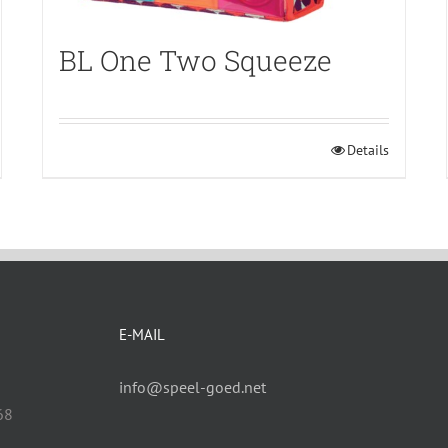
BL One Two Squeeze
Details
E-MAIL
info@speel-goed.net
68