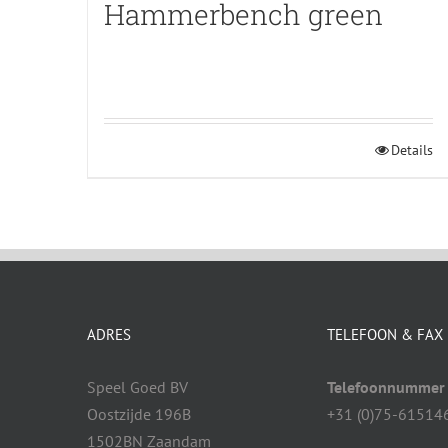
Hammerbench green
Details
ADRES
TELEFOON & FAX
Speel Goed BV
Telefoonnummer
Oostzijde 196B
+31 (0)75-61514
1502BN Zaandam