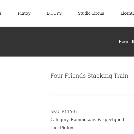
s
Pintoy
B.TOYS
Studio Circus
Licenti
Home
|
B
Four Friends Stacking Train
SKU:
P11505
Category:
Rammelaars & speelgoed
Tag:
Pintoy