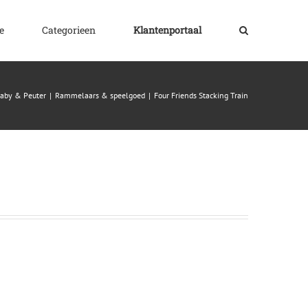
e
Categorieen
Klantenportaal
aby & Peuter
|
Rammelaars & speelgoed
|
Four Friends Stacking Train