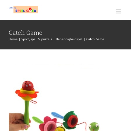
Ga
naar
inhoud
Catch Game
Home
|
Sport, spel & puzzels
|
Behendigheidspel
|
Catch Game