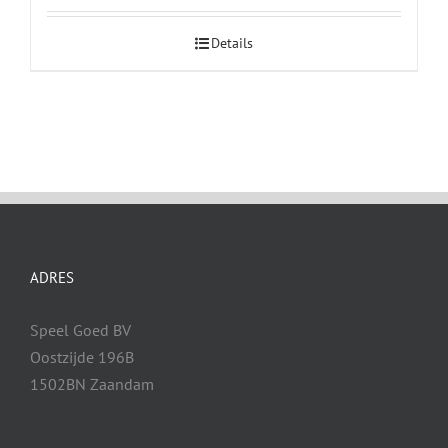
Details
ADRES
Speel Goed BV
Oostzijde 196B
1502BN Zaandam