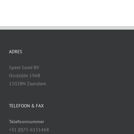
ADRES
Speel Goed BV
Oostzijde 196B
1502BN Zaandam
TELEFOON & FAX
Telefoonnummer
+31 (0)75-6151468