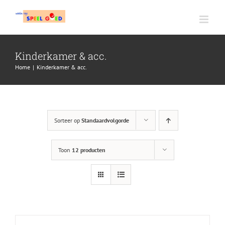
Ga
naar
inhoud
Kinderkamer & acc.
Home
|
Kinderkamer & acc.
Sorteer op
Standaardvolgorde
Toon
12 producten