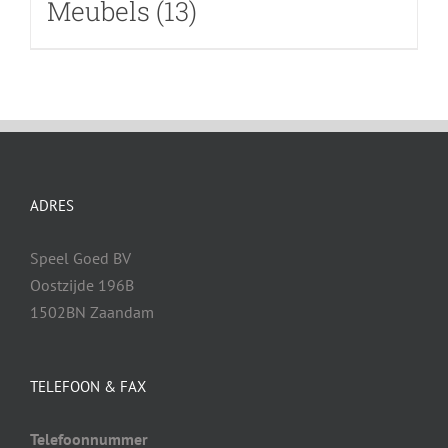
Meubels
(13)
ADRES
Speel Goed BV
Oostzijde 196B
1502BN Zaandam
TELEFOON & FAX
Telefoonnummer